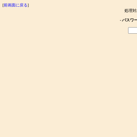
[
前画面に戻る
]
処理対
- パスワ