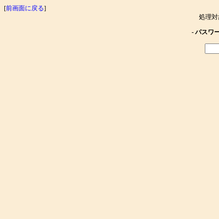
[
前画面に戻る
]
処理対
- パスワ