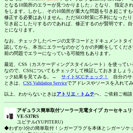
となる10箇所のエラーが見つかりました」となり、 指定され
をします。しかし、その10箇所が重大な問題を引き起こす
修正する必要はありません。ただSEO対策に不利になった
引き起こしたりするのであれば、修正するのが賢明です。自
とになります。
なお、チェックしたページの文字コードとドキュメントタイ
認してから、本当にエラーなのかどうかの判断をしてくださ
前の問題でエラーになっている可能性もあります。
最近、CSS（カスケーディングスタイルシート）を使ってい
なので、CSSについてもチェックして検証しておきましょう
ック結果を見てみる。→
サイトSCCチェック！
自分のサ
ときは、
CSS Validation Service
でアドレスやソースを入れて
以上、わからないときは
アトリエ・トムテ
へ、ご依頼ご相談
アギュラス簡単取付ソーラー充電タイプ カーセキュリ
VE-S37RS
ユピテル(YUPITERU)
◆わずか3分の簡単取付！シガープラグを本体とシガーソケ