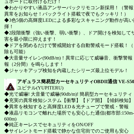
ュボードに取付けるだけ！
◆わかりやすい液晶アンサーバックリモコン新採用！（警報
異常をお知らせ！バックライト搭載で夜でもクッキリ！）
◆3色5個の高輝度LEDによる多彩なスキャニング動作が高
揮！
◆2段階衝撃（強い衝撃、弱い衝撃）、ドア開けを検知して
害を最小限に抑えます！
◆ドアを閉めるだけで警戒開始する自動警戒モード搭載！（
除も可能）
◆大音量サイレン(90dB/m)！異常に応じて威嚇音、衝撃警
報（2分間）を鳴らします！
◆ジャッキアップ検知を内蔵したシリーズ最上位モデル！
アギュラス簡易型カーセキュリティOBDII通信 VE-S50
ユピテル(YUPITERU)
◆光で威嚇! 大音量で威嚇(90db/m)! 簡易型カーセキュリティ
◆充実の異常検知システム【衝撃】【ドア開】【傾斜検知】
◆異常を検知すると高輝度LED＆光チューブで警戒・警報
◆液晶リモコンで離れた場所でも安心した通信(都市部:150m-30
600m)
◆純正キーレスでセキュリティをON/OFF
◆サイレントモード搭載で静かな住宅街でのご使用も安心