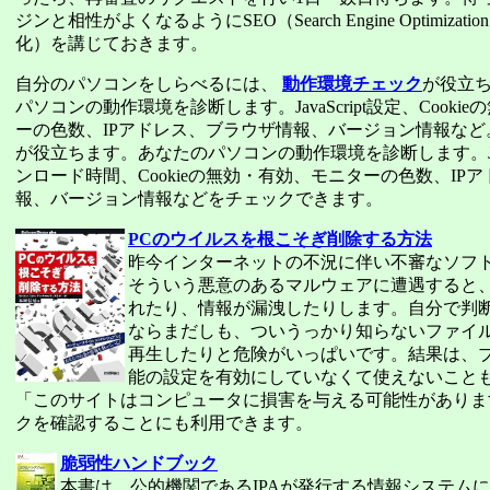
ジンと相性がよくなるようにSEO（Search Engine Optimiz
化）を講じておきます。
自分のパソコンをしらべるには、
動作環境チェック
が役立
パソコンの動作環境を診断します。JavaScript設定、Cook
ーの色数、IPアドレス、ブラウザ情報、バージョン情報な
が役立ちます。あなたのパソコンの動作環境を診断します。Java
ンロード時間、Cookieの無効・有効、モニターの色数、IP
報、バージョン情報などをチェックできます。
PCのウイルスを根こそぎ削除する方法
昨今インターネットの不況に伴い不審なソフ
そういう悪意のあるマルウェアに遭遇すると
れたり、情報が漏洩したりします。自分で判
ならまだしも、ついうっかり知らないファイ
再生したりと危険がいっぱいです。結果は、
能の設定を有効にしていなくて使えないこと
「このサイトはコンピュータに損害を与える可能性がありま
クを確認することにも利用できます。
脆弱性ハンドブック
本書は、公的機関であるIPAが発行する情報システム