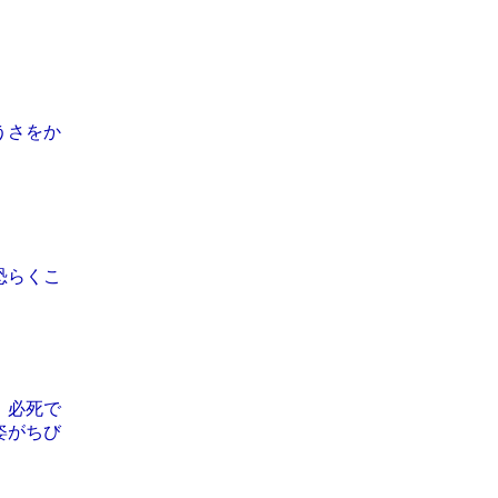
うさをか
恐らくこ
、必死で
姿がちび