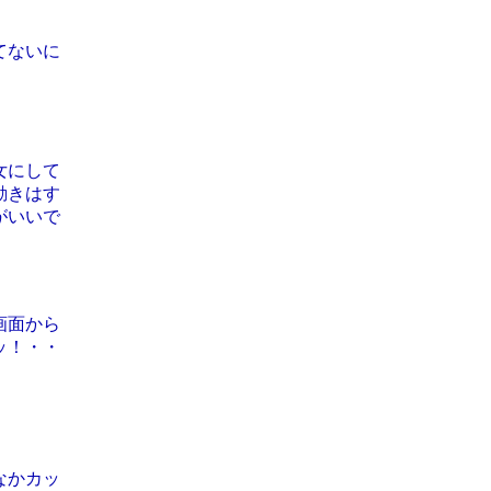
てないに
女にして
動きはす
がいいで
画面から
ッ！・・
なかカッ