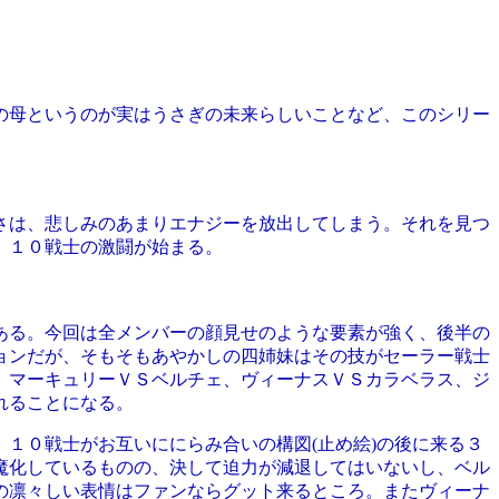
の母というのが実はうさぎの未来らしいことなど、このシリー
さは、悲しみのあまりエナジーを放出してしまう。それを見つ
、１０戦士の激闘が始まる。
ある。今回は全メンバーの顔見せのような要素が強く、後半の
ョンだが、そもそもあやかしの四姉妹はその技がセーラー戦士
、マーキュリーＶＳベルチェ、ヴィーナスＶＳカラベラス、ジ
れることになる。
１０戦士がお互いににらみ合いの構図(止め絵)の後に来る３
魔化しているものの、決して迫力が減退してはいないし、ベル
の凛々しい表情はファンならグット来るところ。またヴィーナ