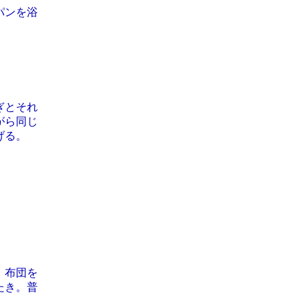
パンを浴
ぎとそれ
がら同じ
げる。
、布団を
たき。普