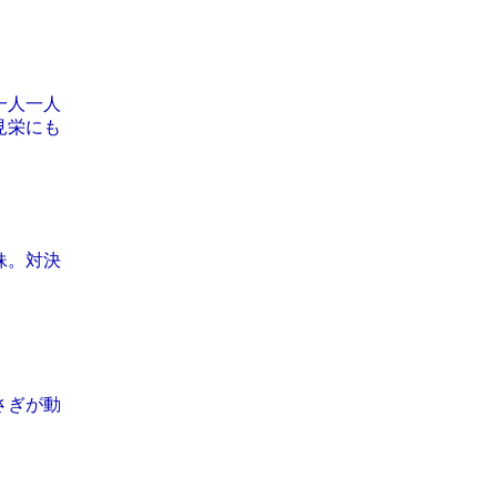
一人一人
見栄にも
妹。対決
さぎが動