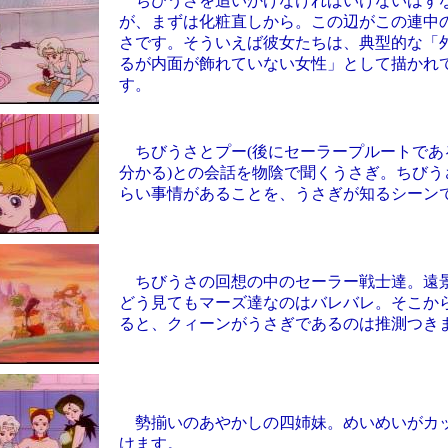
ちびうさを追いかけなければいけないはず
が、まずは化粧直しから。この辺がこの連中
さです。そういえば彼女たちは、典型的な「
るが内面が飾れていない女性」として描かれ
す。
ちびうさとプー(後にセーラープルートであ
分かる)との会話を物陰で聞くうさぎ。ちびう
らい事情があることを、うさぎが知るシーン
ちびうさの回想の中のセーラー戦士達。遠
どう見てもマーズ達なのはバレバレ。そこか
ると、クィーンがうさぎであるのは推測つき
勢揃いのあやかしの四姉妹。めいめいがカ
けます。