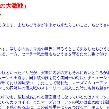
の大激戦」
子
きます。またちびうさが未来から来たらしいこと、ちびうさ
す。寂しさのあまり元の世界に帰ろうとして失敗したちびう
れる。一方、セーラー戦士達もちびうさを守るために駆け付け
ル版といったノリだが、実際に内容の方もそれに近いところが
ターンの王道は、同系統の技を使う者同士の対決シチュエーシ
が出ており興味深い。またここで現れた、マーズＶＳコーアン
かしの四姉妹の個人戦のストーリーに突入した時にも持ち越さ
中でも、躍動感あふれる画面構成になっているのはチェック。
ていてカッコイイ。またマーズとコーアンの戦いは止め絵で誤
ピード感がある上に、この後相手をにらみつけるマーキュリー