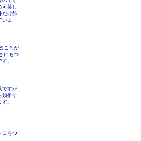
なのです
の可笑し
外だけ飾
ていま
ることが
さにもつ
です。
景ですが
ら類推す
ます。
ッコをつ