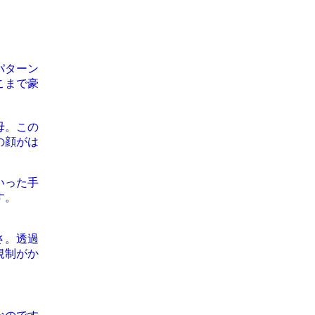
」
パターン
こまで豪
母。この
の顔がは
いった手
す。
さ。透過
規制がか