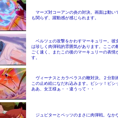
マーズ対コーアンの炎の対決。画面は動い
も関らず、躍動感が感じられます。
ベルツェの攻撃をかわすマーキュリー。彼
は珍しく肉弾戦的雰囲気があります。ここの
ごく速く、またこの後のマーキュリーの表情
す。
ヴィーナスとカラベラスの鞭対決。２分割
この止め絵になだれ込みます。ビシッ！ビシ
ああ、女王様ぁ・・違うって・・
ジュピターとペッツのまさに肉弾戦。なか