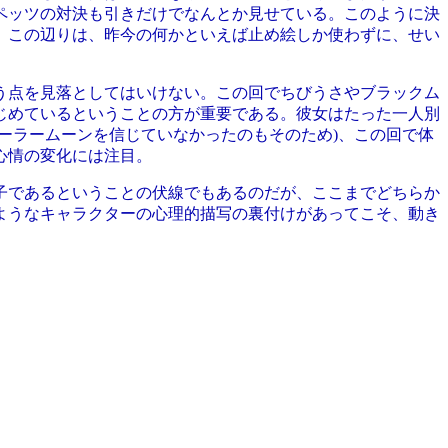
ペッツの対決も引きだけでなんとか見せている。このように決
。この辺りは、昨今の何かといえば止め絵しか使わずに、せい
う点を見落としてはいけない。この回でちびうさやブラックム
じめているということの方が重要である。彼女はたった一人別
ーラームーンを信じていなかったのもそのため)、この回で体
心情の変化には注目。
子であるということの伏線でもあるのだが、ここまでどちらか
ようなキャラクターの心理的描写の裏付けがあってこそ、動き