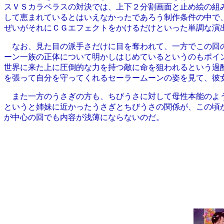
スＶＳカラベラスの対決では、上下２分割画面と止め絵の組
して恵まれているとはいえなかったであろう制作条件の中で
ぜいがそれにＣＧエフェクトをかけるだけといった単調な演
なお、見た目の派手さだけに目を奪われて、一方でこの回の
ーン一族の正体について明かしはじめているというのもポイ
世界に来た上に圧倒的な力を持つ敵に命を狙われるという過
を張って自分を守ってくれるセーラームーンの姿を見て、彼
また一方のうさぎの方も、ちびうさに対して母性本能のよう
というと姉妹に近かったうさぎとちびうさの関係が、この頃
が中心の回でも内容が浅薄にならないのだ。