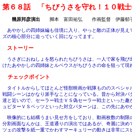
第６８話 「ちびうさを守れ！１０戦士
幾原邦彦演出
脚本 富田祐弘 作画監督 伊藤郁
あやかしの四姉妹編も佳境に入り、やっと敵の正体が見えて
ズの核心部分に迫っていく回になってます。
ストーリー
うさぎにおねしょを怒られたちびうさは、一人で家を飛び出
けたあやかしの四姉妹とルベウスがちびうさの命を狙って現
チェックポイント
タイトルからしてほとんど怪獣映画か戦隊もののスペシャ
戦闘シーンはかなり派手なことになっている。昔から対決パ
達と近いので、セーラー戦士ＶＳ偽セーラー戦士といった趣
ュピターＶＳペッツといった対立パターンは、この先にあや
映像的にも結構うまい見せ方をしており、動画枚数の制限の
分割画面なんかは、王道通りの演出ではあるが、奇麗に決め
ツェの攻撃を紙一重でかわすマーキュリーの動きは非常にス