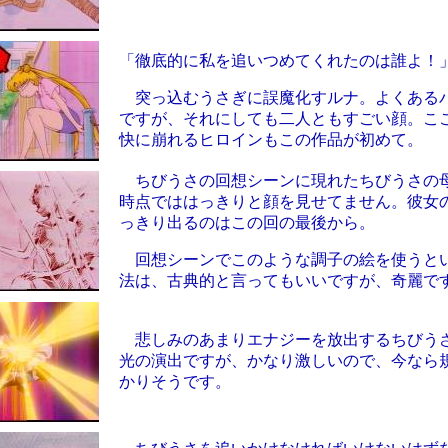
「徹底的に私を追いつめてくれたのは誰よ！
突っ込むうさぎに誤魔化すルナ。よくある
ですが、それにしても二人ともすごい顔。こ
快に崩れるヒロインもこの作品が初めて。
ちびうさの回想シーンに現れたちびうさの
時点でははっきりと顔を見せてません。彼女
っきり出るのはこの回の最後から。
回想シーンでこのような調子の絵を使うと
法は、古典的と言ってもいいですが、奇麗で
悲しみのあまりエナジーを放出するちびう
光の演出ですが、かなり激しいので、今なら
かりそうです。