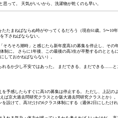
と思って。 天気がいいから、洗濯物が乾くのも早い。
たたまねばならぬ時がやってくるだろう（現在61歳。5〜10
断を下さねばならない。
「そろそろ潮時」と感じたら新年度高1の募集を停止し、その年は
ス体制に。 さらに1年後、この最後の高3生が卒塾するのととも
前にしておかねばならない）。
られるか少し不安ではあった。 まだできる、まだできる……
を予感したらすぐに高1の募集は停止する。 ただし、上記のよ
えば京大過去問研究クラスとか阪大過去問研究クラスとか）。 つ
ンを設けて、高3だけの6クラス体制にする（週休2日にしたけれ
け入れる気力・体力が残っているかを考えればよいわけだ。 高