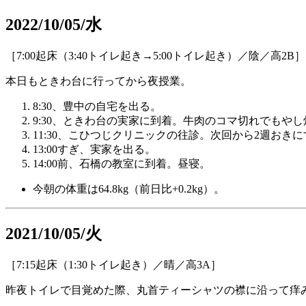
2022/10/05/水
［7:00起床（3:40トイレ起き→5:00トイレ起き）／陰／高2B］
本日もときわ台に行ってから夜授業。
8:30、豊中の自宅を出る。
️9:30、ときわ台の実家に到着。牛肉のコマ切れでも
11:30、こひつじクリニックの往診。次回から2週おき
13:00すぎ、実家を出る。
14:00前、石橋の教室に到着。昼寝。
今朝の体重は64.8kg（前日比+0.2kg）。
2021/10/05/火
［7:15起床（1:30トイレ起き）／晴／高3A］
昨夜トイレで目覚めた際、丸首ティーシャツの襟に沿って痒