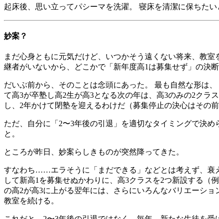
起床後、思い立ってパシーマを洗濯。 寝床を清潔に保ちたい
妙案？
まだ心身ともに元気だけど、いつかそう遠くない将来、教室を
継者がいないから、どこかで「新年度高1は募集せず」の決
だいぶ前から、そのことは念頭にあった。 最も自然な形は、
て高3が卒塾し高2生が高3となる次の年は、高3のみの2クラ
し、2年かけて閉塾を迎えるわけだ（募集停止の決心はその
ただ、自分に「2〜3年後の引退」を適切なタイミングで決め
と。
ところが昨日、妙案らしきものが突然降ってきた。
すなわち……エラそうに「まだできる」などとは考えず、衰え
して新高1を募集せぬかわりに、高3クラスを2つ新設する（例
の高2が高3に上がる翌年には、さらにいろんなバリエーショ
教室を続ける。
これだと、2〜3年後の引退ではなく、毎年、新たな生徒を受