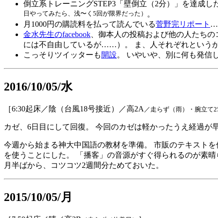
倒立系トレーニングSTEP3「壁倒立（2分）」を達成し
日やってみたら、浅〜く5回が限界だった）
。
月1000円の購読料を払って読んでいる
菅野完リポート
…
金水先生のfacebook
、御本人の投稿および他の人たちの
には不自由しているが……）。 ま、人それぞれという
こっそりツイッターも
開設
。 いやいや、別に何も発信
2016/10/05/水
［6:30起床／陰（台風18号接近）／高2A
／走らず（雨）・腕立て2
カゼ、6日目にして回復。 今回のカゼは軽かったうえ経過が
今週から始まる神大中国語の教材を準備。 市販のテキスト
を使うことにした。 「播客」の音源がすぐ得られるのが素晴らしい。
月半ばから、コツコツ2週間分ためておいた。
2015/10/05/月