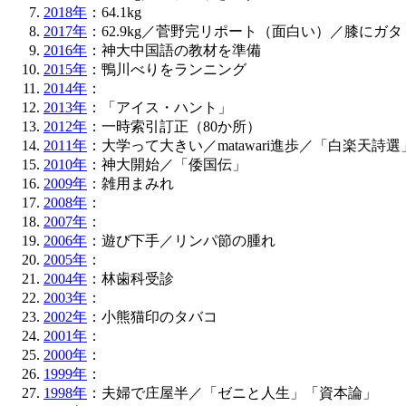
2018年
：64.1kg
2017年
：62.9kg／菅野完リポート（面白い）／膝にガ
2016年
：神大中国語の教材を準備
2015年
：鴨川べりをランニング
2014年
：
2013年
：「アイス・ハント」
2012年
：一時索引訂正（80か所）
2011年
：大学って大きい／matawari進歩／「白楽天詩
2010年
：神大開始／「倭国伝」
2009年
：雑用まみれ
2008年
：
2007年
：
2006年
：遊び下手／リンパ節の腫れ
2005年
：
2004年
：林歯科受診
2003年
：
2002年
：小熊猫印のタバコ
2001年
：
2000年
：
1999年
：
1998年
：夫婦で庄屋半／「ゼニと人生」「資本論」