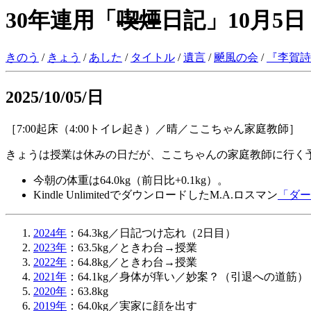
30年連用「
喫煙
日記」10月5日
きのう
/
きょう
/
あした
/
タイトル
/
遺言
/
飇風の会
/
『
李賀詩
2025/10/05/日
［7:00起床（4:00トイレ起き）／晴／ここちゃん家庭教師］
きょうは授業は休みの日だが、ここちゃんの家庭教師に行く
今朝の体重は64.0kg（前日比+0.1kg）。
Kindle UnlimitedでダウンロードしたM.A.ロスマン
「ダー
2024年
：64.3kg／日記つけ忘れ（2日目）
2023年
：63.5kg／ときわ台→授業
2022年
：64.8kg／ときわ台→授業
2021年
：64.1kg／身体が痒い／妙案？（引退への道筋）
2020年
：63.8kg
2019年
：64.0kg／実家に顔を出す