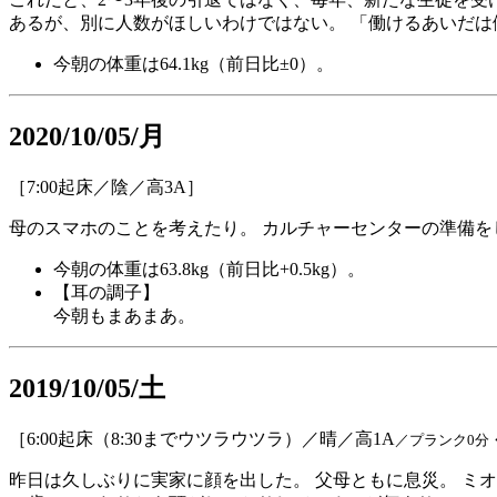
あるが、別に人数がほしいわけではない。 「働けるあいだは
今朝の体重は64.1kg（前日比±0）。
2020/10/05/月
［7:00起床／陰／高3A］
母のスマホのことを考えたり。 カルチャーセンターの準備を
今朝の体重は63.8kg（前日比+0.5kg）。
【耳の調子】
今朝もまあまあ。
2019/10/05/土
［6:00起床（8:30までウツラウツラ）／晴／高1A
／プランク0分
昨日は久しぶりに実家に顔を出した。 父母ともに息災。 ミ