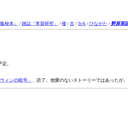
集校本
』
/
雑誌「李賀研究」
/
倭
/
古
/
TeX
/
ひながた
/
野原英
予定。
ウィンの暗号」
、読了。他愛のないストーリーではあったが、