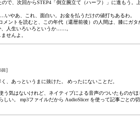
たので、次回からSTEP4「倒立腕立て（ハーフ）」に進もう。
…いやあ、これ、面白い。お金を払うだけの値打ちあるわ。
コメントを読むと、この年代（還暦前後）の人間は、膝にガタ
か、人生いろいろというか……。
しませんよ。
］
5回
早く、あっというまに抜けた。 めったにないことだ。
を使う気はないけれど、ネイティブによる音声のついたものが
 mp3ファイルだから AudioSlicer を使って記事ごと