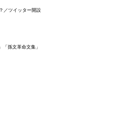
タ？／ツイッター開設
選」「孫文革命文集」