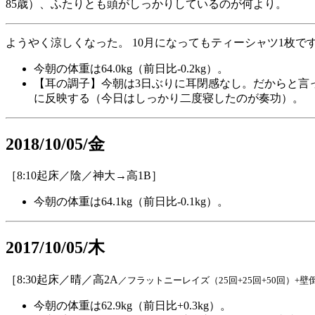
85歳）、ふたりとも頭がしっかりしているのが何より。
ようやく涼しくなった。 10月になってもティーシャツ1枚
今朝の体重は64.0kg（前日比-0.2kg）。
【耳の調子】今朝は3日ぶりに耳閉感なし。だからと言
に反映する（今日はしっかり二度寝したのが奏功）。
2018/10/05/金
［8:10起床／陰／神大→高1B］
今朝の体重は64.1kg（前日比-0.1kg）。
2017/10/05/木
［8:30起床／晴／高2A
／フラットニーレイズ（25回+25回+50回）+
今朝の体重は62.9kg（前日比+0.3kg）。