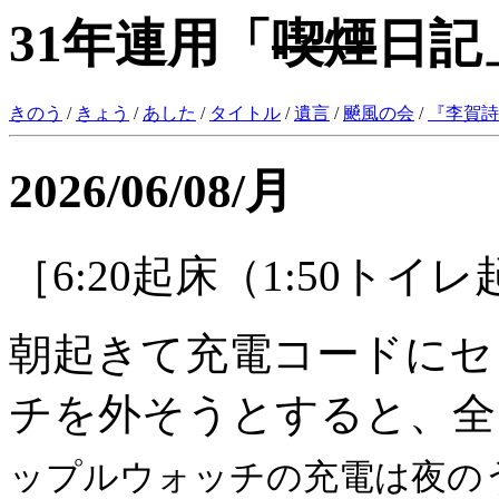
31年連用「
喫煙
日記
きのう
/
きょう
/
あした
/
タイトル
/
遺言
/
飇風の会
/
『
李賀詩
2026/06/08/月
［6:20起床（1:50トイ
朝起きて充電コードにセ
チを外そうとすると、全
ップルウォッチの充電は夜の