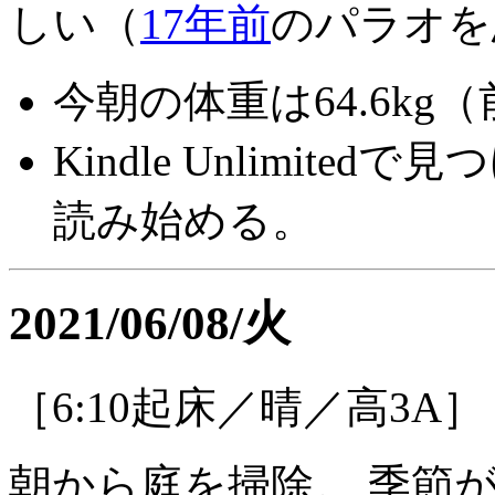
しい（
17年前
のパラオを
今朝の体重は64.6kg（前
Kindle Unlimite
読み始める。
2021/06/08/火
［6:10起床／晴／高3A］
朝から庭を掃除。 季節