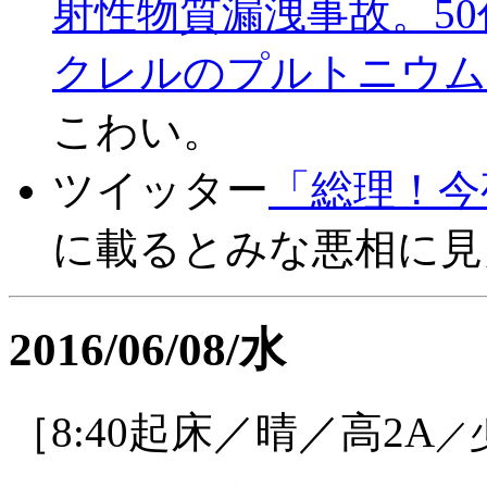
射性物質漏洩事故。50
クレルのプルトニウム
こわい。
ツイッター
「総理！今
に載るとみな悪相に見
2016/06/08/水
［8:40起床／晴／高2A
／