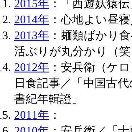
2015年
：「西遊妖猿伝
2014年
：心地よい昼寝
2013年
：麺類ばかり食
活ぶりが丸分かり（笑
2012年
：安兵衛（ケロ
日食記事／「中国古代
書紀年輯證」
2011年
：
2010年
：安兵衛／「十