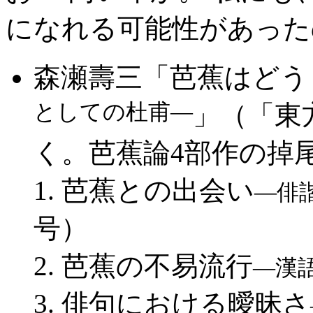
になれる可能性があった
森瀬壽三「芭蕉はどう
としての杜甫―
」（「東
く。芭蕉論4部作の掉
1. 芭蕉との出会い
―俳
号）
2. 芭蕉の不易流行
―漢
3. 俳句における曖昧さ