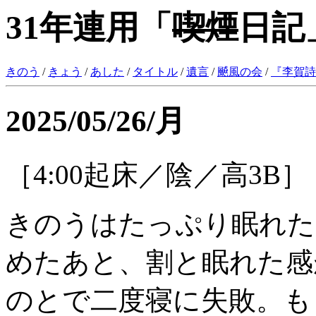
31年連用「
喫煙
日記
きのう
/
きょう
/
あした
/
タイトル
/
遺言
/
飇風の会
/
『
李賀詩
2025/05/26/月
［4:00起床／陰／高3B］
きのうはたっぷり眠れた
めたあと、割と眠れた感
のとで二度寝に失敗。も