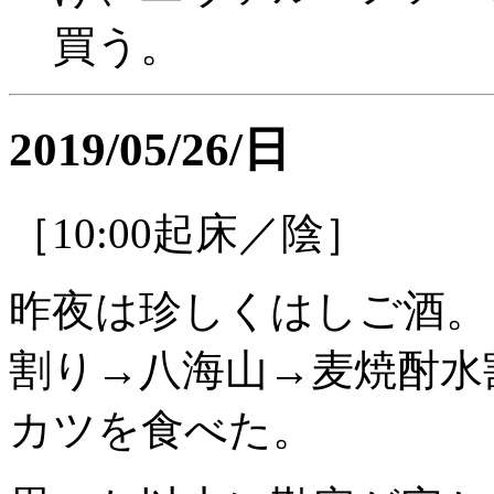
買う。
2019/05/26/日
［10:00起床／陰］
昨夜は珍しくはしご酒。
割り→八海山→麦焼酎水
カツを食べた。