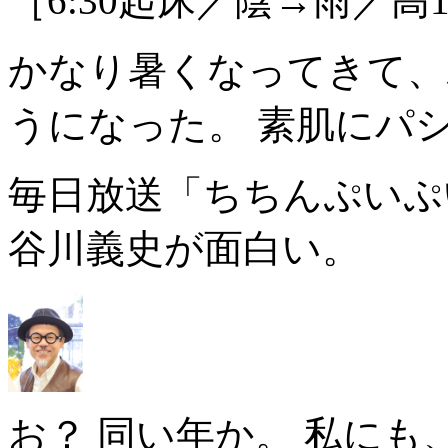
［6:30起床／陰→雨／高1
かなり暑くなってきて、
うになった。 素肌にパ
毎日放送「ちちんぷいぷ
谷川義史が面白い。
お？ 同い年か。 私に