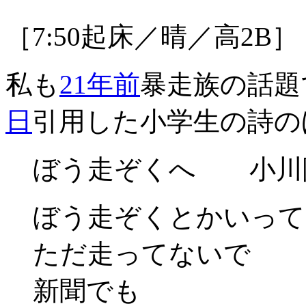
［7:50起床／晴／高2B］
私も
21年前
暴走族の話題
日
引用した小学生の詩の
ぼう走ぞくへ 小川
ぼう走ぞくとかいって
ただ走ってないで
新聞でも