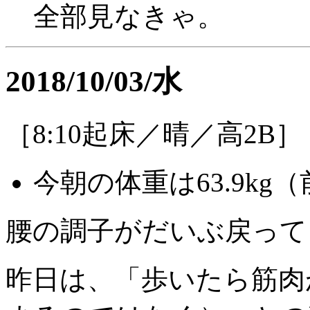
全部見なきゃ。
2018/10/03/水
［8:10起床／晴／高2B］
今朝の体重は63.9kg（前
腰の調子がだいぶ戻って
昨日は、「歩いたら筋肉