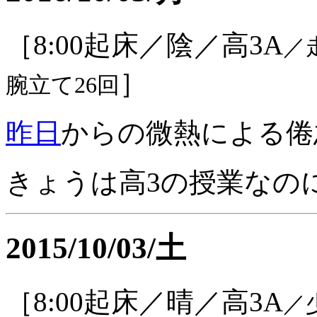
［8:00起床／陰／高3A
／
］
腕立て26回
昨日
からの微熱による倦
きょうは高3の授業なの
2015/10/03/土
［8:00起床／晴／高3A
／