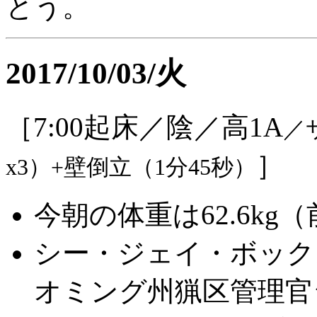
とう。
2017/10/03/火
［7:00起床／陰／高1A
／
］
x3）+壁倒立（1分45秒）
今朝の体重は62.6kg（
シー・ジェイ・ボック
オミング州猟区管理官