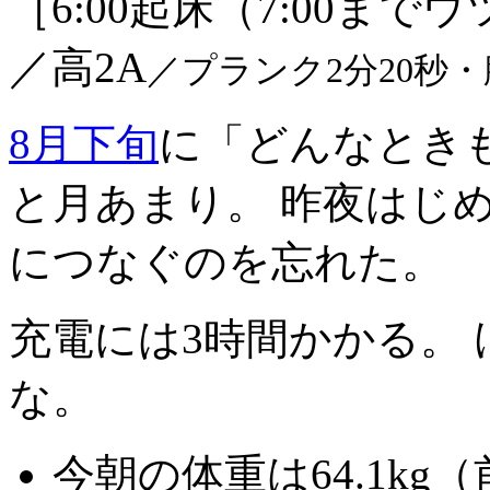
［6:00起床（7:00ま
／高2A
／プランク2分20秒・
8月下旬
に「どんなときも
と月あまり。 昨夜はじ
につなぐのを忘れた。
充電には3時間かかる。
な。
今朝の体重は64.1kg（前