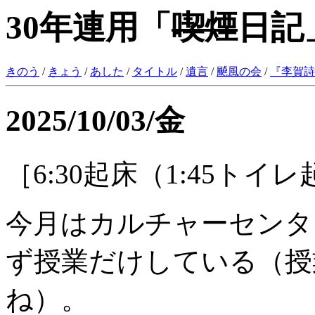
30年連用「
喫煙
日記
きのう
/
きょう
/
あした
/
タイトル
/
遺言
/
飇風の会
/
『
李賀詩
2025/10/03/金
［6:30起床（1:45ト
今月はカルチャーセンタ
ず授業だけしている（授
ね）。