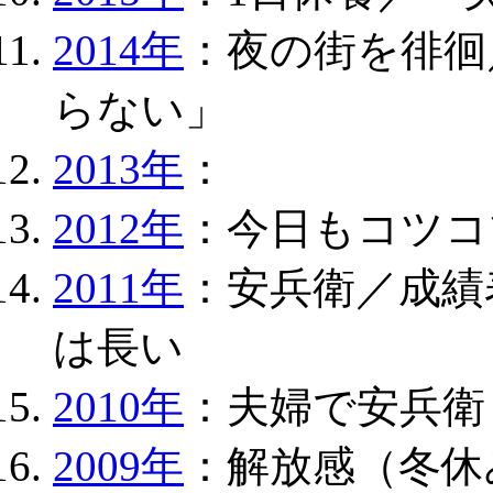
2014年
：夜の街を徘徊
らない」
2013年
：
2012年
：今日もコツコ
2011年
：安兵衛／成績
は長い
2010年
：夫婦で安兵衛
2009年
：解放感（冬休