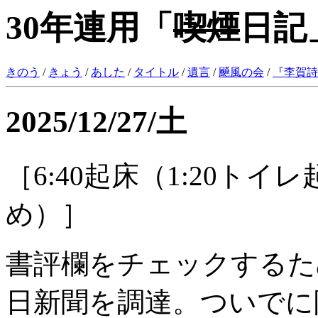
30年連用「
喫煙
日記
きのう
/
きょう
/
あした
/
タイトル
/
遺言
/
飇風の会
/
『
李賀詩
2025/12/27/土
［6:40起床（1:20ト
め）］
書評欄をチェックするた
日新聞を調達。ついでに