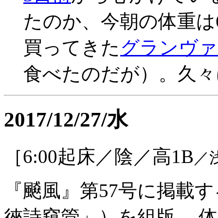
たのか、今朝の体重は6
買ってきた
グランヴァ
食べたのだが）。久々に
2017/12/27/水
［6:00起床／陰／高1B
／
『飇風』第57号に掲載
徠詩窺管」）を組版。 