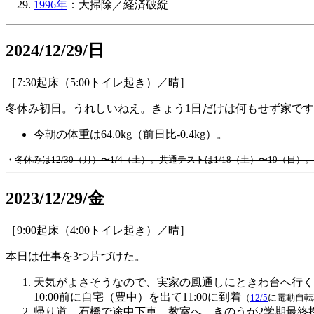
1996年
：大掃除／経済破綻
2024/12/29/日
［7:30起床（5:00トイレ起き）／晴］
冬休み初日。うれしいねえ。きょう1日だけは何もせず家で
今朝の体重は64.0kg（前日比-0.4kg）。
・
冬休みは12/30（月）〜1/4（土）。共通テストは1/18（土）〜19（日）。
2023/12/29/金
［9:00起床（4:00トイレ起き）／晴］
本日は仕事を3つ片づけた。
天気がよさそうなので、実家の風通しにときわ台へ行く
10:00前に自宅（豊中）を出て11:00に到着
（
12/5
に電動自転
帰り道、石橋で途中下車。教室へ。きのうが2学期最終