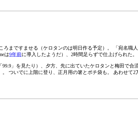
ころまですませる（ケロタンのは明日作る予定）。 「宛名職
eは
9年前
に導入したようだ）、2時間足らずで仕上げられた。
99.9」を見たり）、夕方、先に出ていたケロタンと梅田で合流
。 ついでに上階に登り、正月用の箸とポチ袋も。 あわせて2万