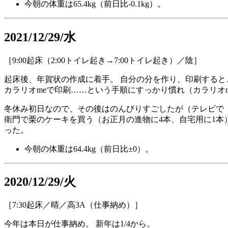
今朝の体重は65.4kg（前日比-0.1kg）。
2021/12/29/水
［9:00起床（2:00トイレ起き→7:00トイレ起き）／陰］
起床後、年賀状の作成に着手。 自分の分を作り、印刷すると
カラリオmeで印刷……という手順にすっかり慣れ（カラリオm
冬休み初日なので、その後はのんびりすごしたが（テレビで「
衛門で栗のケーキを買う（お正月の進物に4本、自宅用に1本）
った。
今朝の体重は64.4kg（前日比±0）。
2020/12/29/火
［7:30起床／晴／高3A（仕事納め）］
今年は本日が仕事納め。 新年は1/4から。