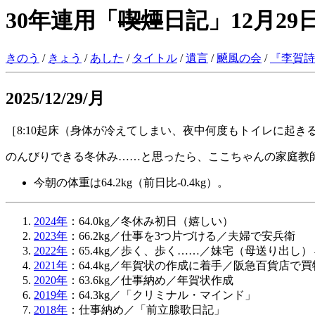
30年連用「
喫煙
日記」12月29
きのう
/
きょう
/
あした
/
タイトル
/
遺言
/
飇風の会
/
『
李賀詩
2025/12/29/月
［8:10起床（身体が冷えてしまい、夜中何度もトイレに起
のんびりできる冬休み……と思ったら、ここちゃんの家庭教
今朝の体重は64.2kg（前日比-0.4kg）。
2024年
：64.0kg／冬休み初日（嬉しい）
2023年
：66.2kg／仕事を3つ片づける／夫婦で安兵衛
2022年
：65.4kg／歩く、歩く……／妹宅（母送り出し
2021年
：64.4kg／年賀状の作成に着手／阪急百貨店で買
2020年
：63.6kg／仕事納め／年賀状作成
2019年
：64.3kg／「クリミナル・マインド」
2018年
：仕事納め／「前立腺歌日記」