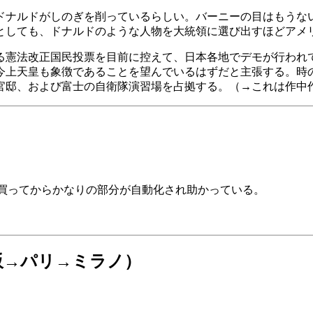
ナルドがしのぎを削っているらしい。バーニーの目はもうな
しても、ドナルドのような人物を大統領に選び出すほどアメリ
憲法改正国民投票を目前に控えて、日本各地でデモが行われ
今上天皇も象徴であることを望んでいるはずだと主張する。時
官邸、および富士の自衛隊演習場を占拠する。（→これは作中
を買ってからかなりの部分が自動化され助かっている。
（大阪→パリ→ミラノ）