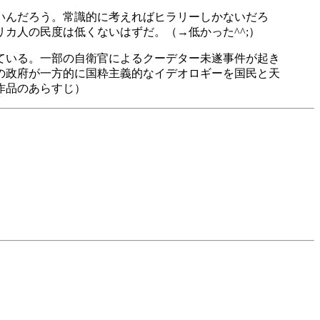
いんだろう。常識的に考えればヒラリーしかないだろ
カ人の民度は低くないはずだ。（→低かった^^;）
ている。一部の自衛官によるクーデター未遂事件が起き
の政府が一方的に国粋主義的なイデオロギーを国民と天
作品のあらすじ）