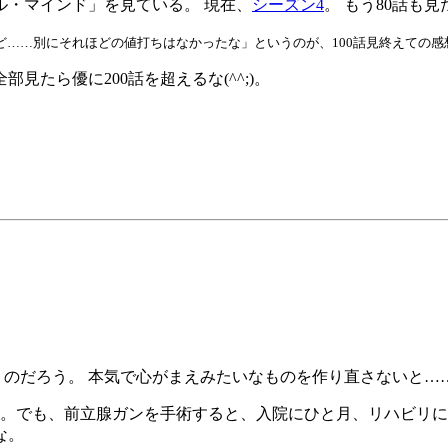
ル・マインド」を見ている。 現在、
シーズン4
。 もう80話も
ど……別にそれほどの値打ちはなかったな」というのが、100話見終えての感
見たら優に200話を超えるな(^^;)。
くのだろう。 本気で心がまえみたいなものを作り直さないと…
。でも、前立腺ガンを手術すると、入院にひと月、リハビリに
な。