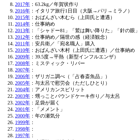
2017年
：63.2kg／年賀状作り
2016年
：イタリア旅行1日目（大阪→パリ→ミラノ）
2015年
：おばんざい木むら（上田氏と遭遇）
2014年
：仕事納め
2013年
：「シャドー81」「鷲は舞い降りた」「針の眼」「
2012年
：仕事納め／隔世の感（経済観念）
2011年
：安兵衛／「宛名職人」購入
2010年
：おばんざい木村（上田氏に遭遇）／仕事納め
2009年
：39.5度→平熱（新型インフルエンザ）
2008年
：ミスティック・リバー
2007年
：
2006年
：ザリガニ調べ（「占春斎魚品」）
2005年
：与太呂で慰労会（ただしひとり）
2004年
：アメリカンスピリット
2003年
：甥っことパウンドケーキ作り／与太呂
2002年
：足袋が届く
2001年
：「メメント」
2000年
：年の瀬気分
1999年
：
1998年
：
1997年
：