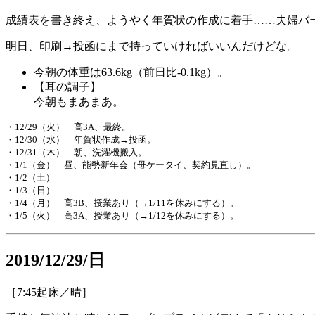
成績表を書き終え、ようやく年賀状の作成に着手……夫婦バー
明日、印刷→投函にまで持っていければいいんだけどな。
今朝の体重は63.6kg（前日比-0.1kg）。
【耳の調子】
今朝もまあまあ。
・12/29（火） 高3A、最終。
・12/30（水） 年賀状作成→投函。
・12/31（木） 朝、洗濯機搬入。
・1/1（金） 昼、能勢新年会（母ケータイ、契約見直し）。
・1/2（土）
・1/3（日）
・1/4（月） 高3B、授業あり（→1/11を休みにする）。
・1/5（火） 高3A、授業あり（→1/12を休みにする）。
2019/12/29/日
［7:45起床／晴］