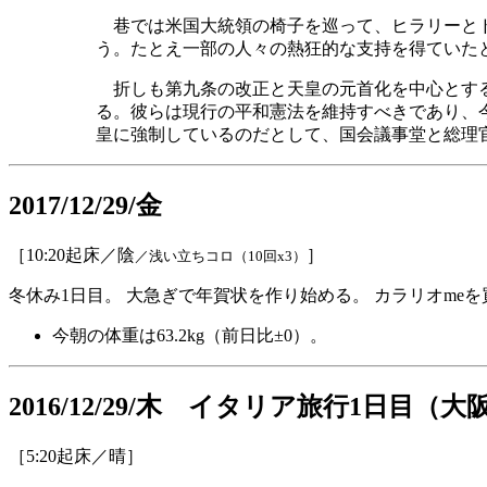
巷では米国大統領の椅子を巡って、ヒラリーとド
う。たとえ一部の人々の熱狂的な支持を得ていたと
折しも第九条の改正と天皇の元首化を中心とする
る。彼らは現行の平和憲法を維持すべきであり、
皇に強制しているのだとして、国会議事堂と総理
2017/12/29/金
［10:20起床／陰
］
／浅い立ちコロ（10回x3）
冬休み1日目。 大急ぎで年賀状を作り始める。 カラリオme
今朝の体重は63.2kg（前日比±0）。
2016/12/29/木 イタリア旅行1日目
［5:20起床／晴］