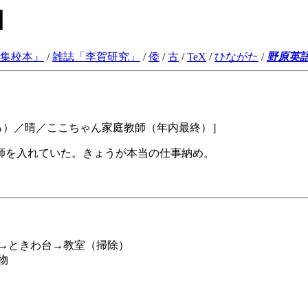
日
集校本
』
/
雑誌「李賀研究」
/
倭
/
古
/
TeX
/
ひながた
/
野原英
きる）／晴／ここちゃん家庭教師（年内最終）］
師を入れていた。きょうが本当の仕事納め。
）→ときわ台→教室（掃除）
物