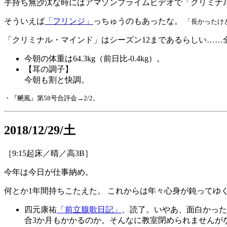
手持ち無沙汰な時にはアマゾンプライムビデオで「クリミナ
そういえば
「フリンジ」
っちゅうのもあったな。
「長かったけ
「クリミナル・マインド」はシーズン12まであるらしい……全部
今朝の体重は64.3kg（前日比-0.4kg）。
【耳の調子】
今朝も割と快調。
・『飇風』第58号合評会→2/2。
2018/12/29/土
［9:15起床／晴／高3B］
今年は今日が仕事納め。
何とか1年間持ちこたえた。 これからは年々心身が鈍ってゆ
四元康祐
「前立腺歌日記」
、読了。いやあ、面白かった
合3か月もかかるのか。そんなに教室閉められませんが