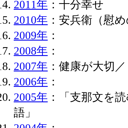
2011年
：十分幸せ
2010年
：安兵衛（慰め
2009年
：
2008年
：
2007年
：健康が大切／
2006年
：
2005年
：「支那文を読
語」
2004年
：