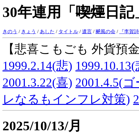
30年連用「
喫煙
日記」
きのう
/
きょう
/
あした
/
タイトル
/
遺言
/
飇風の会
/
『
李賀詩
【悲喜こもごも 外貨預
1999.2.14(悲)
1999.10.13
2001.3.22(喜)
2001.4.5
レなるもインフレ対策)
2025/10/13/月