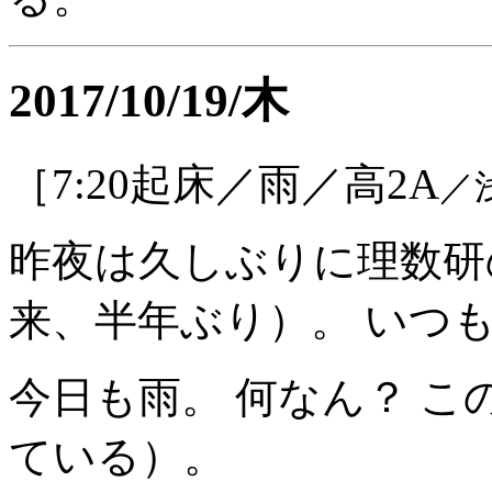
2017/10/19/木
［7:20起床／雨／高2A
／
昨夜は久しぶりに理数研
来、半年ぶり）。 いつ
今日も雨。 何なん？ こ
ている）。