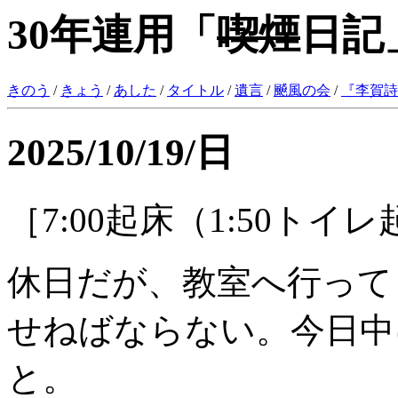
30年連用「
喫煙
日記
きのう
/
きょう
/
あした
/
タイトル
/
遺言
/
飇風の会
/
『
李賀詩
2025/10/19/日
［7:00起床（1:50トイ
休日だが、教室へ行って
せねばならない。今日中
と。