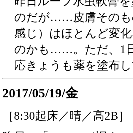
昨日ルーフ水虫軟膏を
のだが……皮膚そのも
感じ）はほとんど変化
のかも……。ただ、1
応きょうも薬を塗布し
2017/05/19/金
［8:30起床／晴／高2B］