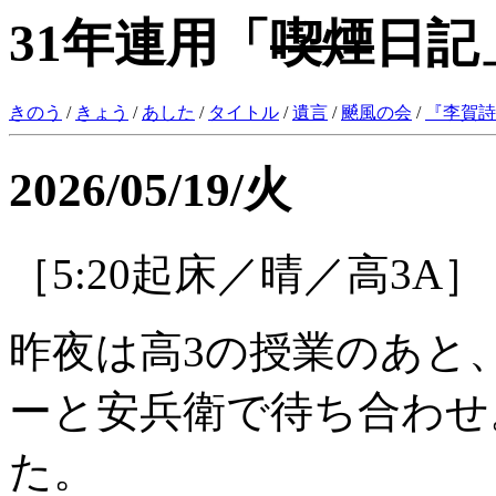
31年連用「
喫煙
日記
きのう
/
きょう
/
あした
/
タイトル
/
遺言
/
飇風の会
/
『
李賀詩
2026/05/19/火
［5:20起床／晴／高3A］
昨夜は高3の授業のあと
ーと安兵衛で待ち合わせ
た。