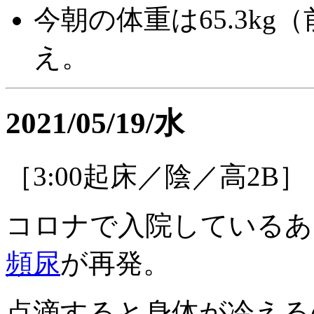
今朝の体重は65.3kg（
え。
2021/05/19/水
［3:00起床／陰／高2B］
コロナで入院しているあ
頻尿
が再発。
点滴すると身体が冷える