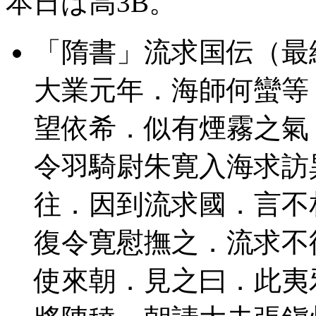
本日は高3B。
「隋書」流求国伝（最
大業元年．海師何蠻等
望依希．似有煙霧之氣
令羽騎尉朱寛入海求訪
往．因到流求國．言不
復令寛慰撫之．流求不
使來朝．見之曰．此夷