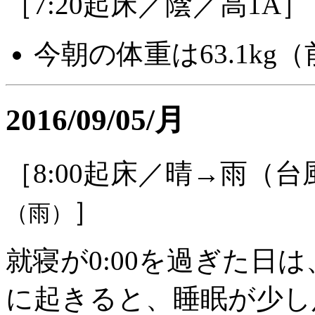
［7:20起床／陰／高1A］
今朝の体重は63.1kg（
2016/09/05/月
［8:00起床／晴→雨（台
］
（雨）
就寝が0:00を過ぎた日は
に起きると、睡眠が少し