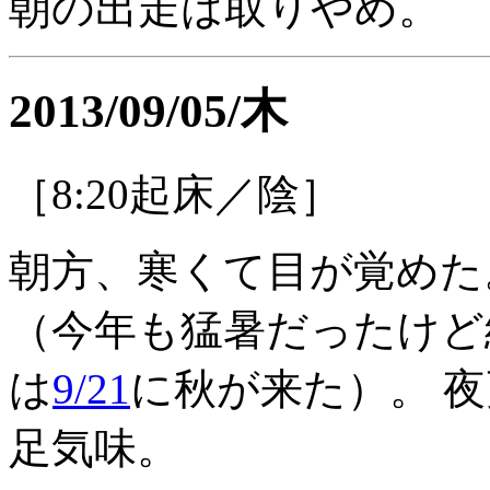
朝の出走は取りやめ。
2013/09/05/木
［8:20起床／陰］
朝方、寒くて目が覚めた
（今年も猛暑だったけど
は
9/21
に秋が来た）。 
足気味。