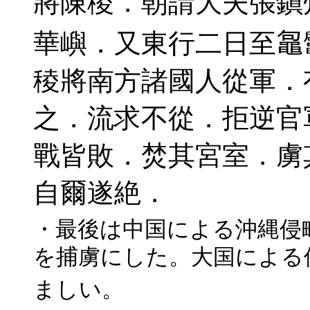
將陳稜．朝請大夫張鎭
華嶼．又東行二日至
稜將南方諸國人從軍．
之．流求不從．拒逆官
戰皆敗．焚其宮室．虜
自爾遂絶．
・最後は中国による沖縄侵
を捕虜にした。大国による
ましい。