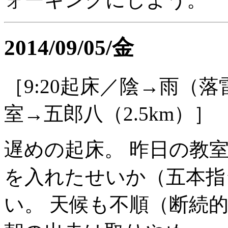
2014/09/05/金
［9:20起床／陰→雨（落
室→五郎八（2.5km）］
遅めの起床。 昨日の教
を入れたせいか（五本指
い。 天候も不順（断続