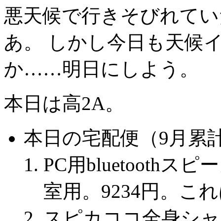
悪天候で行きそびれてい
あ。 しかし今日も天候
か……明日にしよう。
本日は高2A。
本日の宅配便（9月累計1
PC用bluetoothスピ
室用。9234円。こ
スピカココ全身シャン