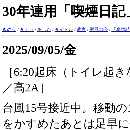
30年連用「
喫煙
日記
きのう
/
きょう
/
あした
/
タイトル
/
遺言
/
飇風の会
/
『
李賀詩
2025/09/05/金
［6:20起床（トイレ起
／高2A］
台風15号接近中。移動
をかすめたあとは足早に