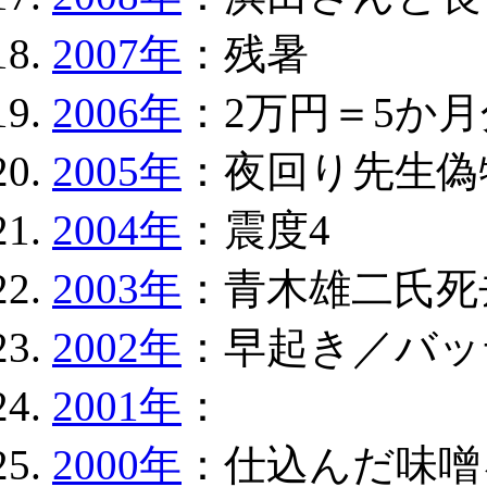
2007年
：残暑
2006年
：2万円＝5か
2005年
：夜回り先生偽
2004年
：震度4
2003年
：青木雄二氏死
2002年
：早起き／バッ
2001年
：
2000年
：仕込んだ味噌