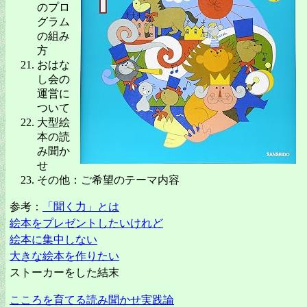
のプロ
グラム
の組み
方
おはな
し会の
運営に
ついて
大型絵
本の読
み聞か
せ
その他：ご希望のテーマ内容
参考：
「聞く力」とは
絵本をプレゼントしたいけれど
絵本に集中しない
大きな絵本を作りたい
ストーカーをした結末
こころを育てる読み聞かせ実践論