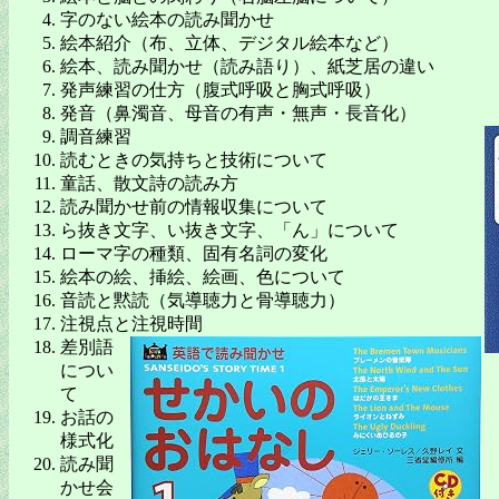
字のない絵本の読み聞かせ
絵本紹介（布、立体、デジタル絵本など）
絵本、読み聞かせ（読み語り）、紙芝居の違い
発声練習の仕方（腹式呼吸と胸式呼吸）
発音（鼻濁音、母音の有声・無声・長音化）
調音練習
読むときの気持ちと技術について
童話、散文詩の読み方
読み聞かせ前の情報収集について
ら抜き文字、い抜き文字、「ん」について
ローマ字の種類、固有名詞の変化
絵本の絵、挿絵、絵画、色について
音読と黙読（気導聴力と骨導聴力）
注視点と注視時間
差別語
につい
て
お話の
様式化
読み聞
かせ会