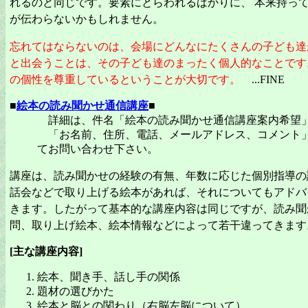
れるのと同じです。要素にとらわれるばかりに、 本来持っ
が伝わらないかもしれません。
忘れてはならないのは、会場にどんなにたくさんの子ども達
と出会うことは、その子ども達のまったく個人的なことです
の個性を尊重しているということが大切です。
...FINE
■
絵本の読み聞かせ通信講座
■
詳細は、件名「絵本の読み聞かせ通信講座案内希望
「お名前、住所、電話、メールアドレス、コメント
てお問い合わせ下さい。
講座は、読み聞かせの経験の有無、年数に応じた個別指導の
話会などで取り上げる絵本があれば、それについてもアドバ
きます。したがって基本的な講座内容は同じですが、読み聞
問、取り上げ絵本、絵本情報などによって若干違ってきます
[主な講座内容]
絵本、聞き手、話し手の関係
題材の選びかた
絵本と脳との関わり（右脳左脳について）