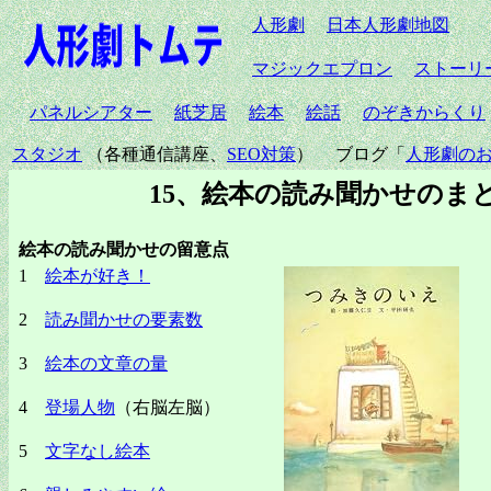
人形劇
日本人形劇地図
マジックエプロン
ストーリ
パネルシアター
紙芝居
絵本
絵話
のぞきからくり
スタジオ
（各種通信講座、
SEO対策
） ブログ「
人形劇の
15、絵本の読み聞かせのま
絵本の読み聞かせの留意点
1
絵本が好き！
2
読み聞かせの要素数
3
絵本の文章の量
4
登場人物
（右脳左脳）
5
文字なし絵本