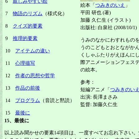
6
親しみやすい絵
絵本「
つみきのいえ
」
平田 研也 (著)
7
物語のリズム
（様式化）
加藤 久仁生 (イラスト)
8
クイズ的要素
出版社: 白泉社 (2008/10/1)
9
推理的要素
うみのなかにわすれもの
うのこどもとおとながか
10
アイテムの違い
くしゃふたりがえほんに
際アニメーションフェス
11
心理描写
の絵本。
12
作者の思想や哲学
参考：
13
作品の前後
短編アニメ「
つみきのい
出演: 長澤まさみ
14
プログラム
（音読と黙読）
監督: 加藤久仁生
15
最後に
15、
最後に
以上読み聞かせの要素14項目は、一度すべてお忘れ下さい