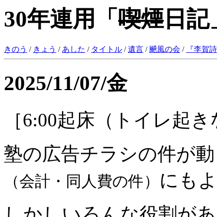
30年連用「
喫煙
日記
きのう
/
きょう
/
あした
/
タイトル
/
遺言
/
飇風の会
/
『
李賀詩
2025/11/07/金
［6:00起床（トイレ起
塾の広告チラシの件が動
にも
（会計・同人費の件）
しかしいろんな役割があ