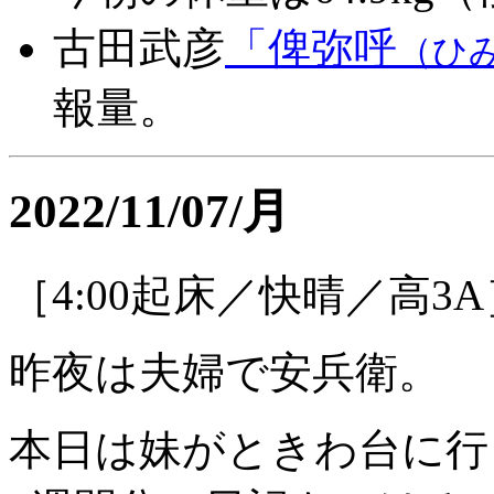
古田武彦
「俾弥呼
（ひ
報量。
2022/11/07/月
［4:00起床／快晴／高3A
昨夜は夫婦で安兵衛。
本日は妹がときわ台に行