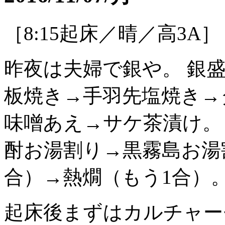
［8:15起床／晴／高3A］
昨夜は夫婦で銀や。 銀
板焼き→手羽先塩焼き→
味噌あえ→サケ茶漬け。
酎お湯割り→黒霧島お湯
合）→熱燗（もう1合）
起床後まずはカルチャー