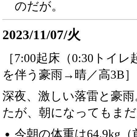
のだが。
2023/11/07/火
［7:00起床（0:30トイ
を伴う豪雨→晴／高3B］
深夜、激しい落雷と豪雨
たが、朝になってもまだ
今朝の体重は64.9kg