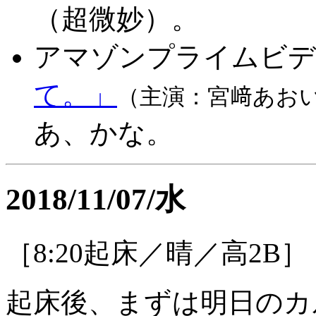
（超微妙）。
アマゾンプライムビデ
て。」
（主演：宮﨑あお
あ、かな。
2018/11/07/水
［8:20起床／晴／高2B］
起床後、まずは明日のカ